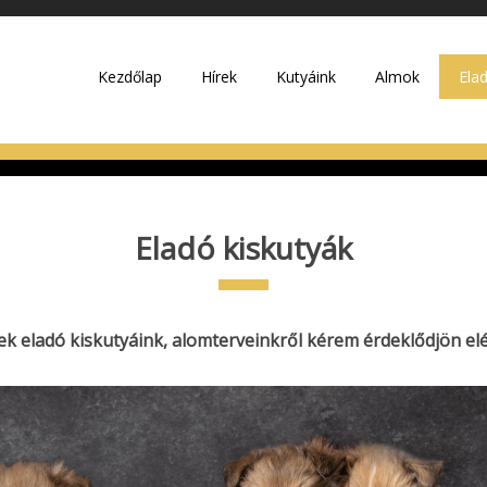
Kezdőlap
Hírek
Kutyáink
Almok
Ela
Eladó kiskutyák
ek eladó kiskutyáink, alomterveinkről kérem érdeklődjön e