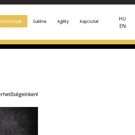
HU
dó kiskutyák
Galéria
Agility
Kapcsolat
EN
lérhetőségeinken!