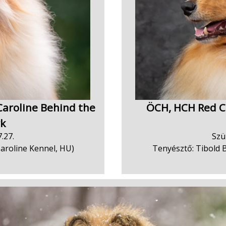
aroline Behind the
ÖCH, HCH Red Car
rk
.27.
Szü
Caroline Kennel, HU)
Tenyésztő: Tibold B