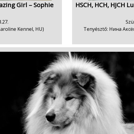
zing Girl – Sophie
HSCH, HCH, HJCH Lu
.27.
Szü
Caroline Kennel, HU)
Tenyésztő: Нина Аксён